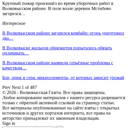
Крупный пожар произошёл во время уборочных работ в
Волковысском районе. В поле возле деревни Мстибово
загорелся…
Интересное
В Волковысском районе загорелся комбайн: огонь уничтожил
два…
В Волковыске жильцов общежития попытались обязать
оплачивать…
В Волковысском районе выявили серьёзные проблемы с
качеством…
Бор, цинк и сера: микроэлементы, от которых зависит урожай
Prev
Next
1 of 487
© 2026 - Волковысская Газета. Все права защищены.
Любое копирование материалов с нашего ресурса разрешается
только с обратной активной ссылкой на страницу статьи.
Все материалы опубликованные на сайте взяты с открытых
источников и других порталов интернета, все права на
авторство принадлежат их законным владельцам.
Sign in