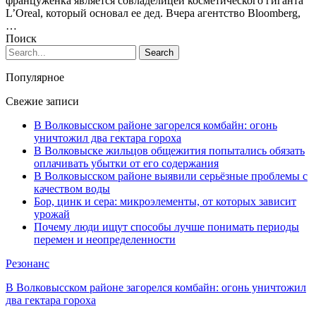
француженка является совладелицей косметического гиганта
L’Oreal, который основал ее дед. Вчера агентство Bloomberg,
…
Поиск
Популярное
Свежие записи
В Волковысском районе загорелся комбайн: огонь
уничтожил два гектара гороха
В Волковыске жильцов общежития попытались обязать
оплачивать убытки от его содержания
В Волковысском районе выявили серьёзные проблемы с
качеством воды
Бор, цинк и сера: микроэлементы, от которых зависит
урожай
Почему люди ищут способы лучше понимать периоды
перемен и неопределенности
Резонанс
В Волковысском районе загорелся комбайн: огонь уничтожил
два гектара гороха