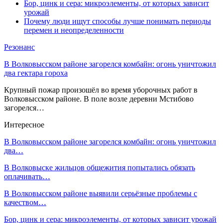
Бор, цинк и сера: микроэлементы, от которых зависит
урожай
Почему люди ищут способы лучше понимать периоды
перемен и неопределенности
Резонанс
В Волковысском районе загорелся комбайн: огонь уничтожил
два гектара гороха
Крупный пожар произошёл во время уборочных работ в
Волковысском районе. В поле возле деревни Мстибово
загорелся…
Интересное
В Волковысском районе загорелся комбайн: огонь уничтожил
два…
В Волковыске жильцов общежития попытались обязать
оплачивать…
В Волковысском районе выявили серьёзные проблемы с
качеством…
Бор, цинк и сера: микроэлементы, от которых зависит урожай