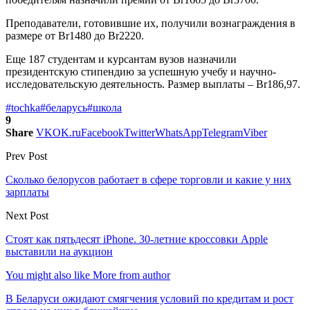
Преподаватели, готовившие их, получили вознаграждения в
размере от Br1480 до Br2220.
Еще 187 студентам и курсантам вузов назначили
президентскую стипендию за успешную учебу и научно-
исследовательскую деятельность. Размер выплаты – Br186,97.
#tochka
#беларусь
#школа
9
Share
VK
OK.ru
Facebook
Twitter
WhatsApp
Telegram
Viber
Prev Post
Сколько белорусов работает в сфере торговли и какие у них
зарплаты
Next Post
Стоят как пятьдесят iPhone. 30-летние кроссовки Apple
выставили на аукцион
You might also like
More from author
В Беларуси ожидают смягчения условий по кредитам и рост