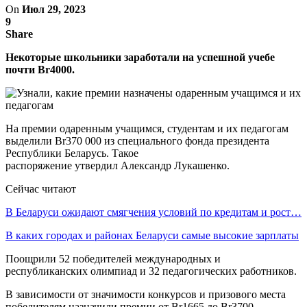
On
Июл 29, 2023
9
Share
Некоторые школьники заработали на успешной учебе
почти Br4000.
На премии одаренным учащимся, студентам и их педагогам
выделили Br370 000 из специального фонда президента
Республики Беларусь. Такое
распоряжение утвердил Александр Лукашенко.
Сейчас читают
В Беларуси ожидают смягчения условий по кредитам и рост…
В каких городах и районах Беларуси самые высокие зарплаты
Поощрили 52 победителей международных и
республиканских олимпиад и 32 педагогических работников.
В зависимости от значимости конкурсов и призового места
победителям назначили премии от Br1665 до Br3700.