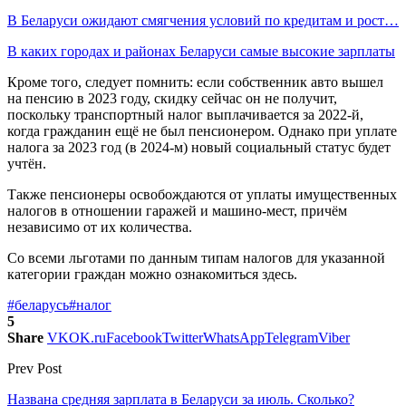
В Беларуси ожидают смягчения условий по кредитам и рост…
В каких городах и районах Беларуси самые высокие зарплаты
Кроме того, следует помнить: если собственник авто вышел
на пенсию в 2023 году, скидку сейчас он не получит,
поскольку транспортный налог выплачивается за 2022-й,
когда гражданин ещё не был пенсионером. Однако при уплате
налога за 2023 год (в 2024-м) новый социальный статус будет
учтён.
Также пенсионеры освобождаются от уплаты имущественных
налогов в отношении гаражей и машино-мест, причём
независимо от их количества.
Со всеми льготами по данным типам налогов для указанной
категории граждан можно ознакомиться здесь.
#беларусь
#налог
5
Share
VK
OK.ru
Facebook
Twitter
WhatsApp
Telegram
Viber
Prev Post
Названа средняя зарплата в Беларуси за июль. Сколько?