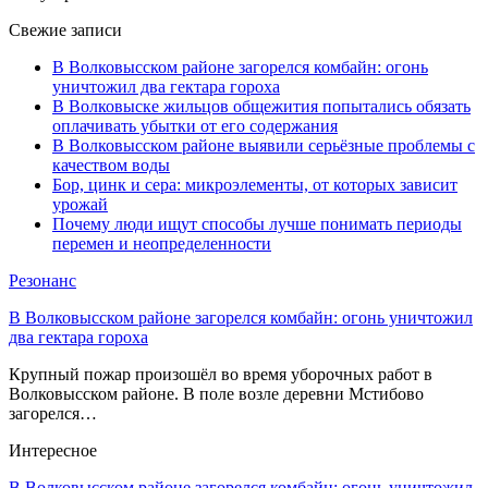
Свежие записи
В Волковысском районе загорелся комбайн: огонь
уничтожил два гектара гороха
В Волковыске жильцов общежития попытались обязать
оплачивать убытки от его содержания
В Волковысском районе выявили серьёзные проблемы с
качеством воды
Бор, цинк и сера: микроэлементы, от которых зависит
урожай
Почему люди ищут способы лучше понимать периоды
перемен и неопределенности
Резонанс
В Волковысском районе загорелся комбайн: огонь уничтожил
два гектара гороха
Крупный пожар произошёл во время уборочных работ в
Волковысском районе. В поле возле деревни Мстибово
загорелся…
Интересное
В Волковысском районе загорелся комбайн: огонь уничтожил