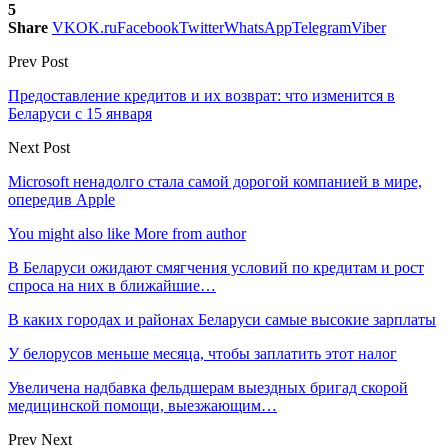
5
Share
VK
OK.ru
Facebook
Twitter
WhatsApp
Telegram
Viber
Prev Post
Предоставление кредитов и их возврат: что изменится в
Беларуси с 15 января
Next Post
Microsoft ненадолго стала самой дорогой компанией в мире,
опередив Apple
You might also like
More from author
В Беларуси ожидают смягчения условий по кредитам и рост
спроса на них в ближайшие…
В каких городах и районах Беларуси самые высокие зарплаты
У белорусов меньше месяца, чтобы заплатить этот налог
Увеличена надбавка фельдшерам выездных бригад скорой
медицинской помощи, выезжающим…
Prev
Next