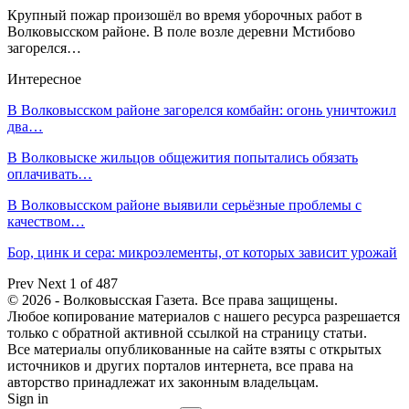
Крупный пожар произошёл во время уборочных работ в
Волковысском районе. В поле возле деревни Мстибово
загорелся…
Интересное
В Волковысском районе загорелся комбайн: огонь уничтожил
два…
В Волковыске жильцов общежития попытались обязать
оплачивать…
В Волковысском районе выявили серьёзные проблемы с
качеством…
Бор, цинк и сера: микроэлементы, от которых зависит урожай
Prev
Next
1 of 487
© 2026 - Волковысская Газета. Все права защищены.
Любое копирование материалов с нашего ресурса разрешается
только с обратной активной ссылкой на страницу статьи.
Все материалы опубликованные на сайте взяты с открытых
источников и других порталов интернета, все права на
авторство принадлежат их законным владельцам.
Sign in