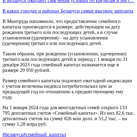
В Беларуси ожидают смягчения условий по кредитам и рост…
В каких городах и районах Беларуси самые высокие зарплаты
В Минтруда напомнили, что предоставление семейного
капитала производится в размере, действующем на дату
рождения третьего или последующих детей, а в случае
усыновления (удочерения) – на дату усыновления
(удочерения) третьего или последующих детей.
Таким образом, при рождении (усыновлении, удочерении)
третьего или последующих детей в период с 1 января по 31
декабря 2023 года семейный капитал назначается еще в
размере 29 950 рублей.
Размер семейного капитала подлежит ежегодной индексации
с учетом величины индекса потребительских цен за
предыдущий год по отношению к предшествующему ему
году.
На 1 января 2024 года для многодетных семей открыто 133
795 депозитных счетов «Семейный капитал». Из них 82,6 тыс.
депозитных счетов на сумму 826 млн долл. и 51,2 тыс. – на
сумму 1,28 млрд руб.
#беларусь
#семейный_капитал