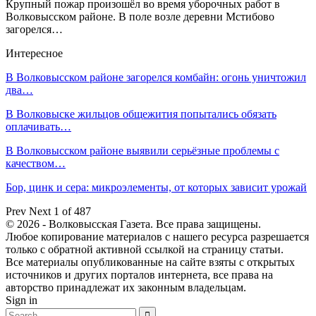
Крупный пожар произошёл во время уборочных работ в
Волковысском районе. В поле возле деревни Мстибово
загорелся…
Интересное
В Волковысском районе загорелся комбайн: огонь уничтожил
два…
В Волковыске жильцов общежития попытались обязать
оплачивать…
В Волковысском районе выявили серьёзные проблемы с
качеством…
Бор, цинк и сера: микроэлементы, от которых зависит урожай
Prev
Next
1 of 487
© 2026 - Волковысская Газета. Все права защищены.
Любое копирование материалов с нашего ресурса разрешается
только с обратной активной ссылкой на страницу статьи.
Все материалы опубликованные на сайте взяты с открытых
источников и других порталов интернета, все права на
авторство принадлежат их законным владельцам.
Sign in