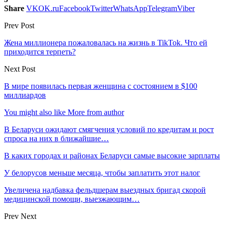
Share
VK
OK.ru
Facebook
Twitter
WhatsApp
Telegram
Viber
Prev Post
Жена миллионера пожаловалась на жизнь в TikTok. Что ей
приходится терпеть?
Next Post
В мире появилась первая женщина с состоянием в $100
миллиардов
You might also like
More from author
В Беларуси ожидают смягчения условий по кредитам и рост
спроса на них в ближайшие…
В каких городах и районах Беларуси самые высокие зарплаты
У белорусов меньше месяца, чтобы заплатить этот налог
Увеличена надбавка фельдшерам выездных бригад скорой
медицинской помощи, выезжающим…
Prev
Next