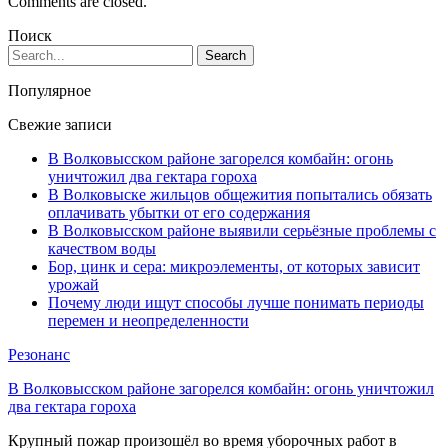
Comments are closed.
Поиск
Популярное
Свежие записи
В Волковысском районе загорелся комбайн: огонь
уничтожил два гектара гороха
В Волковыске жильцов общежития попытались обязать
оплачивать убытки от его содержания
В Волковысском районе выявили серьёзные проблемы с
качеством воды
Бор, цинк и сера: микроэлементы, от которых зависит
урожай
Почему люди ищут способы лучше понимать периоды
перемен и неопределенности
Резонанс
В Волковысском районе загорелся комбайн: огонь уничтожил
два гектара гороха
Крупный пожар произошёл во время уборочных работ в