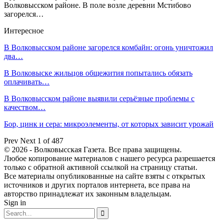
Волковысском районе. В поле возле деревни Мстибово
загорелся…
Интересное
В Волковысском районе загорелся комбайн: огонь уничтожил
два…
В Волковыске жильцов общежития попытались обязать
оплачивать…
В Волковысском районе выявили серьёзные проблемы с
качеством…
Бор, цинк и сера: микроэлементы, от которых зависит урожай
Prev
Next
1 of 487
© 2026 - Волковысская Газета. Все права защищены.
Любое копирование материалов с нашего ресурса разрешается
только с обратной активной ссылкой на страницу статьи.
Все материалы опубликованные на сайте взяты с открытых
источников и других порталов интернета, все права на
авторство принадлежат их законным владельцам.
Sign in