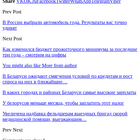
Share
VK
OK.ru
Facebook
Twitter
WhatsApp
Telegram
Viber
Prev Post
В России выбрали автомобиль года. Результаты вас точно
удивят
Next Post
Как изменился бюджет прожиточного минимума за последние
три года – смотрим на цифры
You might also like
More from author
В Беларуси ожидают смягчения условий по кредитам и рост
спроса на них в ближайшие…
В каких городах и районах Беларуси самые высокие зарплаты
У белорусов меньше месяца, чтобы заплатить этот налог
Увеличена надбавка фельдшерам выездных бригад скорой
медицинской помощи, выезжающим…
Prev
Next