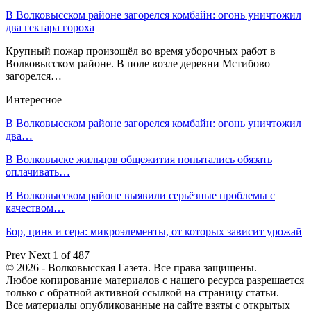
В Волковысском районе загорелся комбайн: огонь уничтожил
два гектара гороха
Крупный пожар произошёл во время уборочных работ в
Волковысском районе. В поле возле деревни Мстибово
загорелся…
Интересное
В Волковысском районе загорелся комбайн: огонь уничтожил
два…
В Волковыске жильцов общежития попытались обязать
оплачивать…
В Волковысском районе выявили серьёзные проблемы с
качеством…
Бор, цинк и сера: микроэлементы, от которых зависит урожай
Prev
Next
1 of 487
© 2026 - Волковысская Газета. Все права защищены.
Любое копирование материалов с нашего ресурса разрешается
только с обратной активной ссылкой на страницу статьи.
Все материалы опубликованные на сайте взяты с открытых