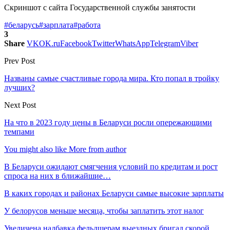
Скриншот с сайта Государственной службы занятости
#беларусь
#зарплата
#работа
3
Share
VK
OK.ru
Facebook
Twitter
WhatsApp
Telegram
Viber
Prev Post
Названы самые счастливые города мира. Кто попал в тройку
лучших?
Next Post
На что в 2023 году цены в Беларуси росли опережающими
темпами
You might also like
More from author
В Беларуси ожидают смягчения условий по кредитам и рост
спроса на них в ближайшие…
В каких городах и районах Беларуси самые высокие зарплаты
У белорусов меньше месяца, чтобы заплатить этот налог
Увеличена надбавка фельдшерам выездных бригад скорой