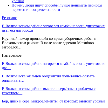
урожай
Почему люди ищут способы лучше понимать периоды
перемен и неопределенности
Резонанс
В Волковысском районе загорелся комбайн: огонь уничтожил
два гектара гороха
Крупный пожар произошёл во время уборочных работ в
Волковысском районе. В поле возле деревни Мстибово
загорелся…
Интересное
В Волковысском районе загорелся комбайн: огонь уничтожил
два…
В Волковыске жильцов общежития попытались обязать
оплачивать…
В Волковысском районе выявили серьёзные проблемы с
качеством…
Бор, цинк и сера: микроэлементы, от которых зависит урожай