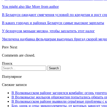
You might also like
More from author
В Беларуси ожидают смягчения условий по кредитам и рост с
В каких городах и районах Беларуси самые высокие зарплаты
У белорусов меньше месяца, чтобы заплатить этот налог
Увеличена надбавка фельдшерам выездных бригад скорой м
Prev
Next
Comments are closed.
Поиск
Популярное
Свежие записи
В Волковысском районе загорелся комбайн: огонь уничто
В Волковыске жильцов общежития попытались обязать оп
В Волковысском районе выявили серьёзные проблемы с к
Бор, цинк и сера: микроэлементы, от которых зависит ур