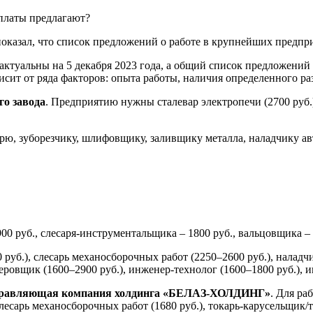
показал, что список предложений о работе в крупнейших предпр
 актуальны на 5 декабря 2023 года, а общий список предложений
сит от ряда факторов: опыта работы, наличия определенного раз
го завода
. Предприятию нужны сталевар электропечи (2700 руб.
арю, зуборезчику, шлифовщику, заливщику металла, наладчику ав
00 руб., слесаря-инструментальщика – 1800 руб., вальцовщика –
руб.), слесарь механосборочных работ (2250–2600 руб.), налад
езеровщик (1600–2900 руб.), инженер-технолог (1600–1800 руб.),
равляющая компания холдинга «БЕЛАЗ-ХОЛДИНГ»
. Для ра
слесарь механосборочных работ (1680 руб.), токарь-карусельщик/т