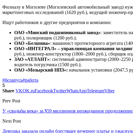
Филиалу в Могилеве (Могилевский автомобильный завод) нужны
маркетинговых исследований (1620 руб.), ведущий инженер-пр
Ищут работников и другие предприятия и компании:
ОАО «Минский подшипниковый завод»
: заместитель н
руб.), полировщик (1200 руб.);
ОАО «Белшина»
: машинист протекторного агрегата (140
ОАО «ИНТЕГРАЛ» – управляющая компания холдин
руб.), инженер-конструктор (1800–2000 руб.), сборщик из
ЗАО «АТЛАНТ»
: системный администратор (2000–2250 р
водитель погрузчика (1500 руб.);
ОАО «Мозырский НПЗ»:
начальник установки (2047,5 ру
#беларусь
#работа
5
Share
VK
OK.ru
Facebook
Twitter
WhatsApp
Telegram
Viber
Prev Post
У «свадьбы века» за $59 миллионов неожиданное продолжение
Next Post
Девушка заказала онлайн блестящее вечернее платье и ужаснул