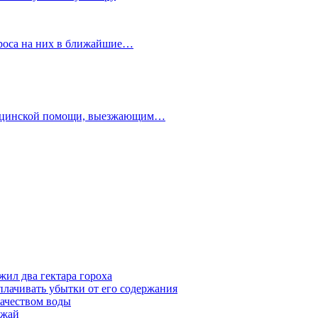
проса на них в ближайшие…
едицинской помощи, выезжающим…
жил два гектара гороха
лачивать убытки от его содержания
ачеством воды
ожай