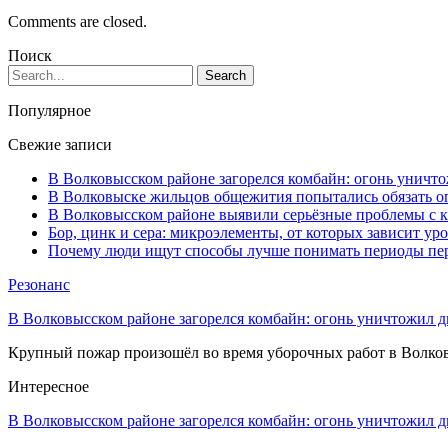
Comments are closed.
Поиск
Популярное
Свежие записи
В Волковысском районе загорелся комбайн: огонь уничто
В Волковыске жильцов общежития попытались обязать оп
В Волковысском районе выявили серьёзные проблемы с к
Бор, цинк и сера: микроэлементы, от которых зависит ур
Почему люди ищут способы лучше понимать периоды пе
Резонанс
В Волковысском районе загорелся комбайн: огонь уничтожил дв
Крупный пожар произошёл во время уборочных работ в Волков
Интересное
В Волковысском районе загорелся комбайн: огонь уничтожил 