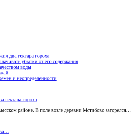
жил два гектара гороха
лачивать убытки от его содержания
ачеством воды
ожай
ремен и неопределенности
а гектара гороха
ысском районе. В поле возле деревни Мстибово загорелся…
два…