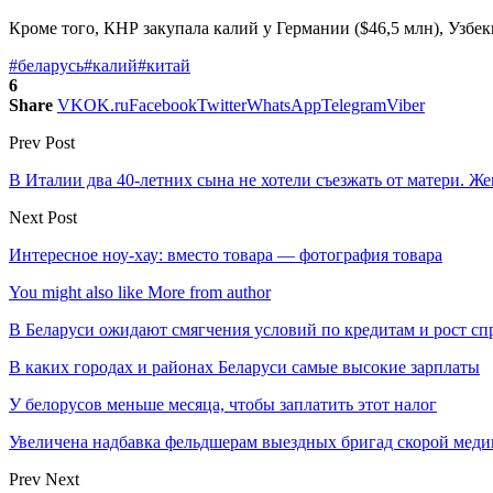
Кроме того, КНР закупала калий у Германии ($46,5 млн), Узбек
#беларусь
#калий
#китай
6
Share
VK
OK.ru
Facebook
Twitter
WhatsApp
Telegram
Viber
Prev Post
В Италии два 40-летних сына не хотели съезжать от матери. Же
Next Post
Интересное ноу-хау: вместо товара — фотография товара
You might also like
More from author
В Беларуси ожидают смягчения условий по кредитам и рост с
В каких городах и районах Беларуси самые высокие зарплаты
У белорусов меньше месяца, чтобы заплатить этот налог
Увеличена надбавка фельдшерам выездных бригад скорой м
Prev
Next