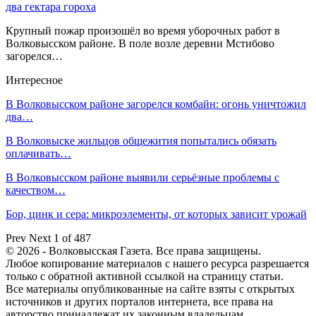
два гектара гороха
Крупный пожар произошёл во время уборочных работ в
Волковысском районе. В поле возле деревни Мстибово
загорелся…
Интересное
В Волковысском районе загорелся комбайн: огонь уничтожил
два…
В Волковыске жильцов общежития попытались обязать
оплачивать…
В Волковысском районе выявили серьёзные проблемы с
качеством…
Бор, цинк и сера: микроэлементы, от которых зависит урожай
Prev
Next
1 of 487
© 2026 - Волковысская Газета. Все права защищены.
Любое копирование материалов с нашего ресурса разрешается
только с обратной активной ссылкой на страницу статьи.
Все материалы опубликованные на сайте взяты с открытых
источников и других порталов интернета, все права на
авторство принадлежат их законным владельцам.