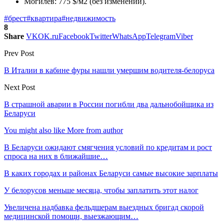
Могилев: 775 $/м2 (без изменений).
#брест
#квартира
#недвижимость
8
Share
VK
OK.ru
Facebook
Twitter
WhatsApp
Telegram
Viber
Prev Post
В Италии в кабине фуры нашли умершим водителя-белоруса
Next Post
В страшной аварии в России погибли два дальнобойщика из
Беларуси
You might also like
More from author
В Беларуси ожидают смягчения условий по кредитам и рост
спроса на них в ближайшие…
В каких городах и районах Беларуси самые высокие зарплаты
У белорусов меньше месяца, чтобы заплатить этот налог
Увеличена надбавка фельдшерам выездных бригад скорой
медицинской помощи, выезжающим…