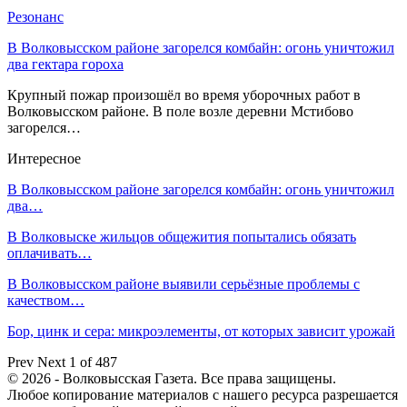
Резонанс
В Волковысском районе загорелся комбайн: огонь уничтожил
два гектара гороха
Крупный пожар произошёл во время уборочных работ в
Волковысском районе. В поле возле деревни Мстибово
загорелся…
Интересное
В Волковысском районе загорелся комбайн: огонь уничтожил
два…
В Волковыске жильцов общежития попытались обязать
оплачивать…
В Волковысском районе выявили серьёзные проблемы с
качеством…
Бор, цинк и сера: микроэлементы, от которых зависит урожай
Prev
Next
1 of 487
© 2026 - Волковысская Газета. Все права защищены.
Любое копирование материалов с нашего ресурса разрешается