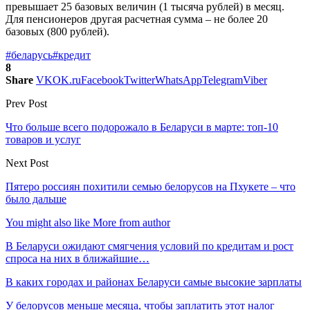
превышает 25 базовых величин (1 тысяча рублей) в месяц.
Для пенсионеров другая расчетная сумма – не более 20
базовых (800 рублей).
#беларусь
#кредит
8
Share
VK
OK.ru
Facebook
Twitter
WhatsApp
Telegram
Viber
Prev Post
Что больше всего подорожало в Беларуси в марте: топ-10
товаров и услуг
Next Post
Пятеро россиян похитили семью белорусов на Пхукете – что
было дальше
You might also like
More from author
В Беларуси ожидают смягчения условий по кредитам и рост
спроса на них в ближайшие…
В каких городах и районах Беларуси самые высокие зарплаты
У белорусов меньше месяца, чтобы заплатить этот налог