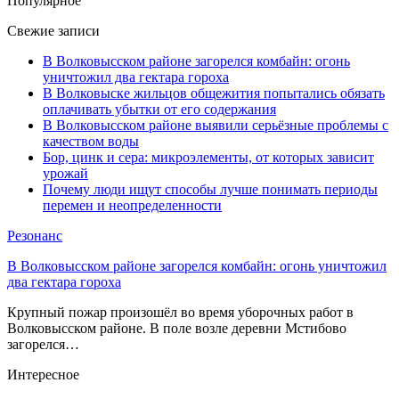
Популярное
Свежие записи
В Волковысском районе загорелся комбайн: огонь
уничтожил два гектара гороха
В Волковыске жильцов общежития попытались обязать
оплачивать убытки от его содержания
В Волковысском районе выявили серьёзные проблемы с
качеством воды
Бор, цинк и сера: микроэлементы, от которых зависит
урожай
Почему люди ищут способы лучше понимать периоды
перемен и неопределенности
Резонанс
В Волковысском районе загорелся комбайн: огонь уничтожил
два гектара гороха
Крупный пожар произошёл во время уборочных работ в
Волковысском районе. В поле возле деревни Мстибово
загорелся…
Интересное