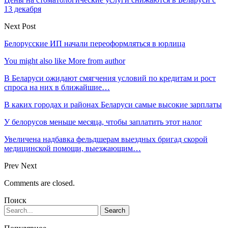
13 декабря
Next Post
Белорусские ИП начали переоформляться в юрлица
You might also like
More from author
В Беларуси ожидают смягчения условий по кредитам и рост
спроса на них в ближайшие…
В каких городах и районах Беларуси самые высокие зарплаты
У белорусов меньше месяца, чтобы заплатить этот налог
Увеличена надбавка фельдшерам выездных бригад скорой
медицинской помощи, выезжающим…
Prev
Next
Comments are closed.
Поиск