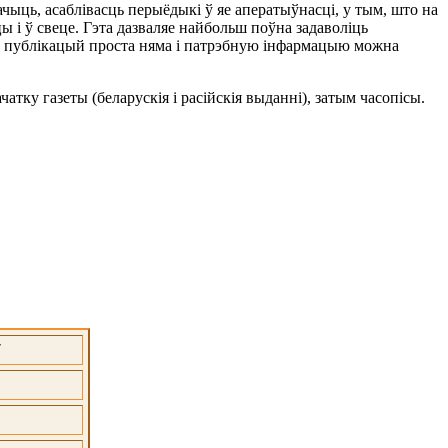
ыць, асаблівасць перыёдыкі ў яе аператыўнасці, у тым, што на
 і ў свеце. Гэта дазваляе найбольш поўна задаволіць
ых публікацый проста няма і патрэбную інфармацыю можна
ачатку газеты (беларускія і расійскія выданні), затым часопісы.
7