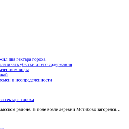
жил два гектара гороха
лачивать убытки от его содержания
ачеством воды
ожай
ремен и неопределенности
а гектара гороха
ысском районе. В поле возле деревни Мстибово загорелся…
два…