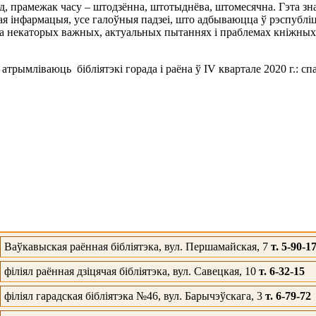
 прамежак часу – штодзённа, штотыднёва, штомесячна. Гэта знач
я інфармацыя, усе галоўныя падзеі, што адбываюцца ў рэспубліцы
 па некаторых важных, актуальных пытаннях і праблемах кніжн
 атрымліваюць бібліятэкі горада і раёна ў I
V
квартале 2020 г.: сп
Ваўкавыская раённая бібліятэка, вул. Першамайская, 7
т. 5-90-1
філіял раённая дзіцячая бібліятэка, вул. Савецкая, 10
т. 6-32-15
філіял гарадская бібліятэка №46, вул. Барычэўскага, 3
т. 6-79-72