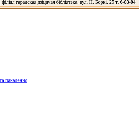
філіял гарадская дзіцячая бібліятэка, вул. Н. Боркі, 25
т. 6-83-94
га пакалення