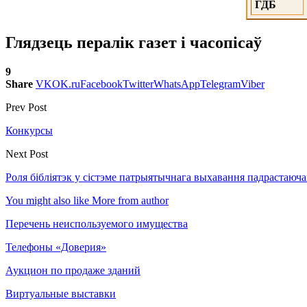
ГДБ
Глядзець пералік газет і часопісаў
9
Share
VK
OK.ru
Facebook
Twitter
WhatsApp
Telegram
Viber
Prev Post
Конкурсы
Next Post
Роля бібліятэк у сістэме патрыятычнага выхавання падрастаюча
You might also like
More from author
Перечень неиспользуемого имущества
Телефоны «Доверия»
Аукцион по продаже зданий
Виртуальные выставки