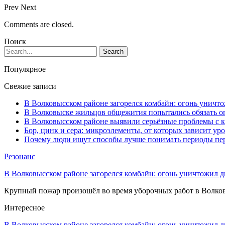
Prev
Next
Comments are closed.
Поиск
Популярное
Свежие записи
В Волковысском районе загорелся комбайн: огонь уничто
В Волковыске жильцов общежития попытались обязать оп
В Волковысском районе выявили серьёзные проблемы с к
Бор, цинк и сера: микроэлементы, от которых зависит ур
Почему люди ищут способы лучше понимать периоды пе
Резонанс
В Волковысском районе загорелся комбайн: огонь уничтожил дв
Крупный пожар произошёл во время уборочных работ в Волков
Интересное
В Волковысском районе загорелся комбайн: огонь уничтожил 