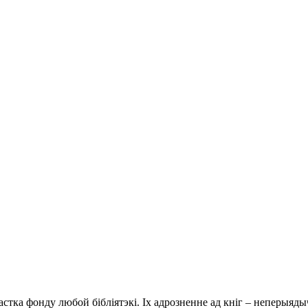
астка фонду любой бібліятэкі. Іх адрозненне ад кніг – неперыя