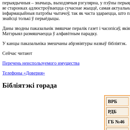
перыядычныя – значыць, выходзячыя рэгулярна, у пэўны перыяд,
яе старонках адлюстроўваецца сучаснае жыццё, самая актуальна
інфармацыйныя патрэбы чытачоў, так як часта здараецца, што
знайсці толькі ў перыёдыцы.
Даны зводны паказальнік змяшчае пералік газет і часопісаў, якія
Матэрыял размяшчаецца ў алфавітным парадку.
У канцы паказальніка змешчаны абрэвіятуры назваў бібліятэк.
Сейчас читают
Перечень неиспользуемого имущества
Телефоны «Доверия»
Бібліятэкі горада
ВРБ
РДБ
ГБ №46