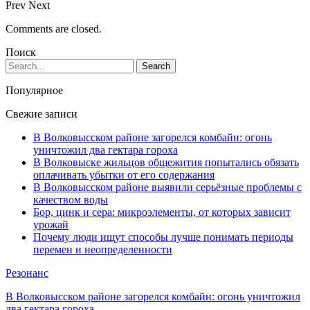
Prev
Next
Comments are closed.
Поиск
Популярное
Свежие записи
В Волковысском районе загорелся комбайн: огонь
уничтожил два гектара гороха
В Волковыске жильцов общежития попытались обязать
оплачивать убытки от его содержания
В Волковысском районе выявили серьёзные проблемы с
качеством воды
Бор, цинк и сера: микроэлементы, от которых зависит
урожай
Почему люди ищут способы лучше понимать периоды
перемен и неопределенности
Резонанс
В Волковысском районе загорелся комбайн: огонь уничтожил
два гектара гороха