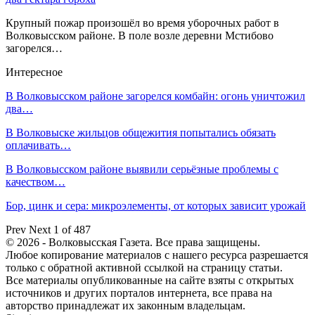
Крупный пожар произошёл во время уборочных работ в
Волковысском районе. В поле возле деревни Мстибово
загорелся…
Интересное
В Волковысском районе загорелся комбайн: огонь уничтожил
два…
В Волковыске жильцов общежития попытались обязать
оплачивать…
В Волковысском районе выявили серьёзные проблемы с
качеством…
Бор, цинк и сера: микроэлементы, от которых зависит урожай
Prev
Next
1 of 487
© 2026 - Волковысская Газета. Все права защищены.
Любое копирование материалов с нашего ресурса разрешается
только с обратной активной ссылкой на страницу статьи.
Все материалы опубликованные на сайте взяты с открытых
источников и других порталов интернета, все права на
авторство принадлежат их законным владельцам.