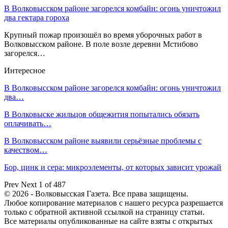
В Волковысском районе загорелся комбайн: огонь уничтожил
два гектара гороха
Крупный пожар произошёл во время уборочных работ в
Волковысском районе. В поле возле деревни Мстибово
загорелся…
Интересное
В Волковысском районе загорелся комбайн: огонь уничтожил
два…
В Волковыске жильцов общежития попытались обязать
оплачивать…
В Волковысском районе выявили серьёзные проблемы с
качеством…
Бор, цинк и сера: микроэлементы, от которых зависит урожай
Prev
Next
1 of 487
© 2026 - Волковысская Газета. Все права защищены.
Любое копирование материалов с нашего ресурса разрешается
только с обратной активной ссылкой на страницу статьи.
Все материалы опубликованные на сайте взяты с открытых