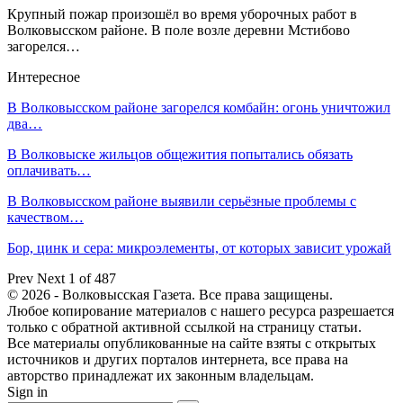
Крупный пожар произошёл во время уборочных работ в
Волковысском районе. В поле возле деревни Мстибово
загорелся…
Интересное
В Волковысском районе загорелся комбайн: огонь уничтожил
два…
В Волковыске жильцов общежития попытались обязать
оплачивать…
В Волковысском районе выявили серьёзные проблемы с
качеством…
Бор, цинк и сера: микроэлементы, от которых зависит урожай
Prev
Next
1 of 487
© 2026 - Волковысская Газета. Все права защищены.
Любое копирование материалов с нашего ресурса разрешается
только с обратной активной ссылкой на страницу статьи.
Все материалы опубликованные на сайте взяты с открытых
источников и других порталов интернета, все права на
авторство принадлежат их законным владельцам.
Sign in