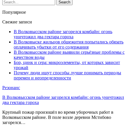
Популярное
Свежие записи
В Волковысском районе загорелся комбайн: огонь
уничтожил два гектара гороха
В Волковыске жильцов общежития попытались обязать
оплачивать убытки от его содержания
В Волковысском районе выявили серьёзные проблемы с
качеством воды
Бор, цинк и сера: микроэлементы, от которых зависит
урожай
Почему люди ищут способы лучше понимать периоды
перемен и неопределенности
Резонанс
В Волковысском районе загорелся комбайн: огонь уничтожил
два гектара гороха
Крупный пожар произошёл во время уборочных работ в
Волковысском районе. В поле возле деревни Мстибово
загорелся…