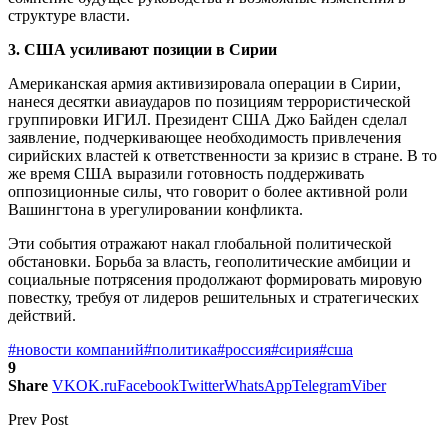
структуре власти.
3. США усиливают позиции в Сирии
Американская армия активизировала операции в Сирии,
нанеся десятки авиаударов по позициям террористической
группировки ИГИЛ. Президент США Джо Байден сделал
заявление, подчеркивающее необходимость привлечения
сирийских властей к ответственности за кризис в стране. В то
же время США выразили готовность поддерживать
оппозиционные силы, что говорит о более активной роли
Вашингтона в урегулировании конфликта.
Эти события отражают накал глобальной политической
обстановки. Борьба за власть, геополитические амбиции и
социальные потрясения продолжают формировать мировую
повестку, требуя от лидеров решительных и стратегических
действий.
#новости компаний
#политика
#россия
#сирия
#сша
9
Share
VK
OK.ru
Facebook
Twitter
WhatsApp
Telegram
Viber
Prev Post