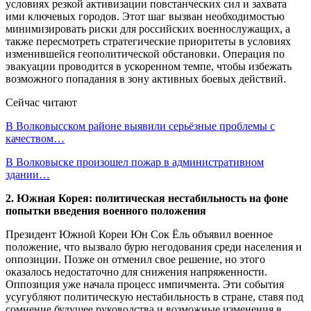
условиях резкой активизации повстанческих сил и захвата
ими ключевых городов. Этот шаг вызван необходимостью
минимизировать риски для российских военнослужащих, а
также пересмотреть стратегические приоритеты в условиях
изменившейся геополитической обстановки. Операция по
эвакуации проводится в ускоренном темпе, чтобы избежать
возможного попадания в зону активных боевых действий.
Сейчас читают
В Волковысском районе выявили серьёзные проблемы с
качеством…
В Волковыске произошел пожар в административном
здании…
2. Южная Корея: политическая нестабильность на фоне
попытки введения военного положения
Президент Южной Кореи Юн Сок Ёль объявил военное
положение, что вызвало бурю негодования среди населения и
оппозиции. Позже он отменил свое решение, но этого
оказалось недостаточно для снижения напряженности.
Оппозиция уже начала процесс импичмента. Эти события
усугубляют политическую нестабильность в стране, ставя под
сомнение будущее руководства и возможные изменения в