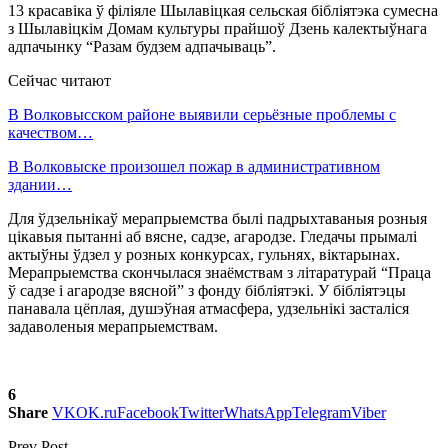
13 красавіка ў філіяле Шылавіцкая сельская бібліятэка сумесна
з Шылавіцкім Домам культуры прайшоў Дзень калектыўнага
адпачынку “Разам будзем адпачываць”.
Сейчас читают
В Волковысском районе выявили серьёзные проблемы с
качеством…
В Волковыске произошел пожар в административном
здании…
Для ўдзельнікаў мерапрыемства былі падрыхтаваныя розныя
цікавыя пытанні аб вясне, садзе, агародзе. Гледачы прымалі
актыўны ўдзел у розных конкурсах, гульнях, віктарынах.
Мерапрыемства скончылася знаёмствам з літаратурай “Праца
ў садзе і агародзе вясной” з фонду бібліятэкі. У бібліятэцы
панавала цёплая, душэўная атмасфера, удзельнікі засталіся
задаволеныя мерапрыемствам.
6
Share
VK
OK.ru
Facebook
Twitter
WhatsApp
Telegram
Viber
Prev Post