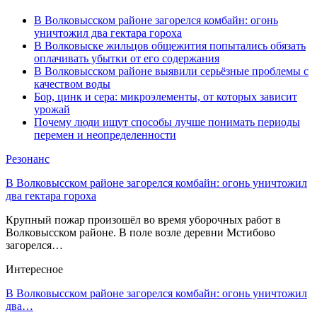
В Волковысском районе загорелся комбайн: огонь
уничтожил два гектара гороха
В Волковыске жильцов общежития попытались обязать
оплачивать убытки от его содержания
В Волковысском районе выявили серьёзные проблемы с
качеством воды
Бор, цинк и сера: микроэлементы, от которых зависит
урожай
Почему люди ищут способы лучше понимать периоды
перемен и неопределенности
Резонанс
В Волковысском районе загорелся комбайн: огонь уничтожил
два гектара гороха
Крупный пожар произошёл во время уборочных работ в
Волковысском районе. В поле возле деревни Мстибово
загорелся…
Интересное
В Волковысском районе загорелся комбайн: огонь уничтожил
два…