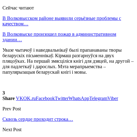
Сейчас читают
В Волковысском районе выявили серьёзные проблемы с
качеством…
В Волковыске произошел пожар в административном
здании…
Увазе чытачоў і наведвальнікаў былі прапанаваны творы
беларускіх пісьменнікаў. Кірмаш разгарнуўся на двух
пляцоўках. На першай змясціліся кнігі для дзяцей, на другой –
для падлеткаў і дарослых. Мэта мерапрыемства –
папулярызацыя беларускай кнігі і мовы.
3
Share
VK
OK.ru
Facebook
Twitter
WhatsApp
Telegram
Viber
Prev Post
Сквозь сердце проходит строка…
Next Post