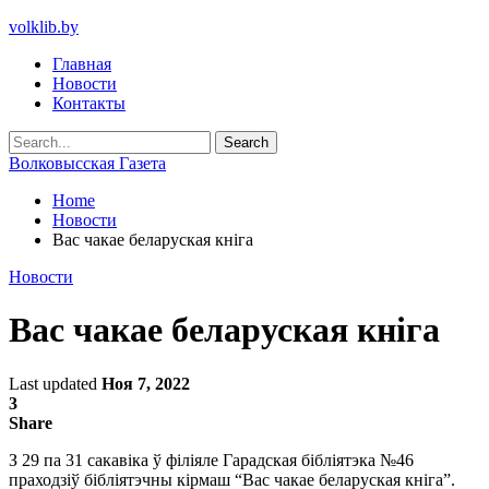
volklib.by
Главная
Новости
Контакты
Волковысская Газета
Home
Новости
Вас чакае беларуская кніга
Новости
Вас чакае беларуская кніга
Last updated
Ноя 7, 2022
3
Share
З 29 па 31 сакавіка ў філіяле Гарадская бібліятэка №46
праходзіў бібліятэчны кірмаш “Вас чакае беларуская кніга”.