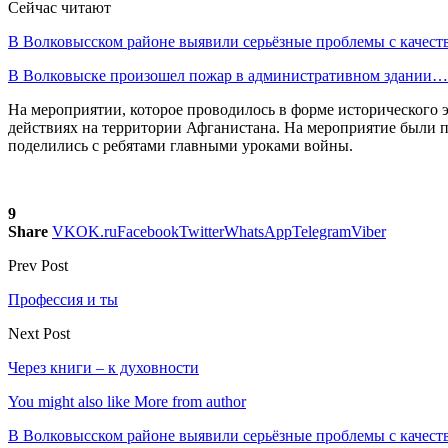
Сейчас читают
В Волковысском районе выявили серьёзные проблемы с качес
В Волковыске произошел пожар в административном здании…
На мероприятии, которое проводилось в форме исторического э
действиях на территории Афганистана. На мероприятие были 
поделились с ребятами главными уроками войны.
9
Share
VK
OK.ru
Facebook
Twitter
WhatsApp
Telegram
Viber
Prev Post
Профессия и ты
Next Post
Через книги – к духовности
You might also like
More from author
В Волковысском районе выявили серьёзные проблемы с качест