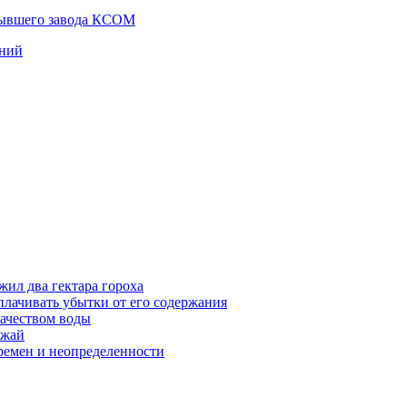
бывшего завода КСОМ
ений
жил два гектара гороха
лачивать убытки от его содержания
ачеством воды
ожай
ремен и неопределенности