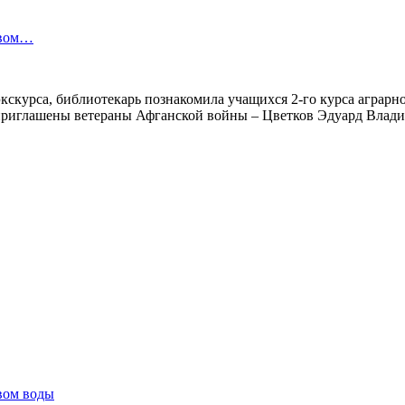
твом…
кскурса, библиотекарь познакомила учащихся 2-го курса аграрно
приглашены ветераны Афганской войны – Цветков Эдуард Влади
вом воды