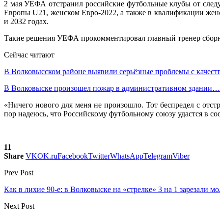
2 мая УЕФА отстранил российские футбольные клубы от след
Европы U21, женском Евро-2022, а также в квалификации жен
и 2032 годах.
Такие решения УЕФА прокомментировал главный тренер сборн
Сейчас читают
В Волковысском районе выявили серьёзные проблемы с качес
В Волковыске произошел пожар в административном здании…
«Ничего нового для меня не произошло. Тот беспредел с отст
пор надеюсь, что Российскому футбольному союзу удастся в с
11
Share
VK
OK.ru
Facebook
Twitter
WhatsApp
Telegram
Viber
Prev Post
Как в лихие 90-е: в Волковыске на «стрелке» 3 на 1 зарезали м
Next Post