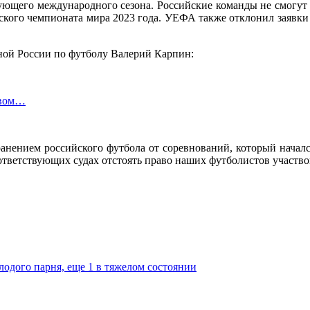
ующего международного сезона. Российские команды не смогут 
ского чемпионата мира 2023 года. УЕФА также отклонил заявки
ой России по футболу Валерий Карпин:
твом…
ранением российского футбола от соревнований, который начался
оответствующих судах отстоять право наших футболистов участ
олодого парня, еще 1 в тяжелом состоянии