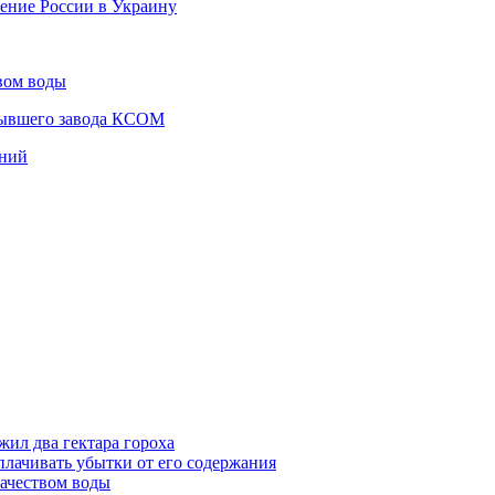
ение России в Украину
вом воды
бывшего завода КСОМ
ений
жил два гектара гороха
лачивать убытки от его содержания
ачеством воды