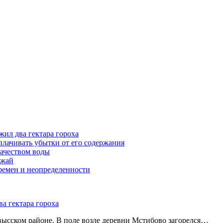
жил два гектара гороха
лачивать убытки от его содержания
ачеством воды
ожай
ремен и неопределенности
а гектара гороха
ысском районе. В поле возле деревни Мстибово загорелся…