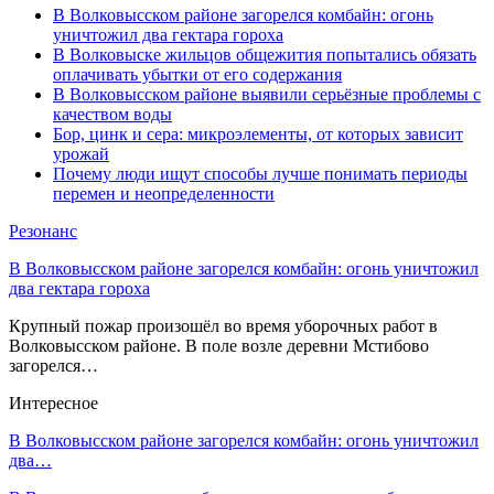
В Волковысском районе загорелся комбайн: огонь
уничтожил два гектара гороха
В Волковыске жильцов общежития попытались обязать
оплачивать убытки от его содержания
В Волковысском районе выявили серьёзные проблемы с
качеством воды
Бор, цинк и сера: микроэлементы, от которых зависит
урожай
Почему люди ищут способы лучше понимать периоды
перемен и неопределенности
Резонанс
В Волковысском районе загорелся комбайн: огонь уничтожил
два гектара гороха
Крупный пожар произошёл во время уборочных работ в
Волковысском районе. В поле возле деревни Мстибово
загорелся…
Интересное
В Волковысском районе загорелся комбайн: огонь уничтожил
два…