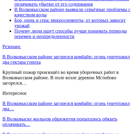
оплачивать убытки от его содержания
В Волковысском районе выявили серьёзные проблемы с
качеством воды
Бор, цинк и сера: микроэлементы, от которых зависит
урожай
Почему люди ищут способы лучше понимать периоды
перемен и неопределенности
Резонанс
В Волковысском районе загорелся комбайн: огонь уничтожил
два гектара гороха
Крупный пожар произошёл во время уборочных работ в
Волковысском районе. В поле возле деревни Мстибово
загорелся…
Интересное
В Волковысском районе загорелся комбайн: огонь уничтожил
два…
В Волковыске жильцов общежития попытались обязать
оплачивать…