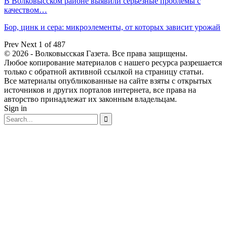
В Волковысском районе выявили серьёзные проблемы с
качеством…
Бор, цинк и сера: микроэлементы, от которых зависит урожай
Prev
Next
1 of 487
© 2026 - Волковысская Газета. Все права защищены.
Любое копирование материалов с нашего ресурса разрешается
только с обратной активной ссылкой на страницу статьи.
Все материалы опубликованные на сайте взяты с открытых
источников и других порталов интернета, все права на
авторство принадлежат их законным владельцам.
Sign in