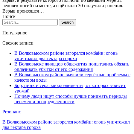
взрыв, в результате которого погибли по меньшей мере 21
человек погиб на месте, а ещё около 30 получили ранения.
Взрыв произошел…
Поиск
Популярное
Свежие записи
В Волковысском районе загорелся комбайн: огонь
уничтожил два гектара гороха
В Волковыске жильцов общежития попытались обязать
оплачивать убытки от его содержания
В Волковысском районе выявили серьёзные проблемы с
качеством воды
Бор, цинк и сера: микроэлементы, от которых зависит
урожай
Почему люди ищут способы лучше понимать периоды
перемен и неопределенности
Резонанс
В Волковысском районе загорелся комбайн: огонь уничтожил
два гектара гороха