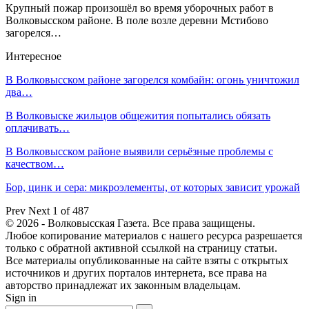
Крупный пожар произошёл во время уборочных работ в
Волковысском районе. В поле возле деревни Мстибово
загорелся…
Интересное
В Волковысском районе загорелся комбайн: огонь уничтожил
два…
В Волковыске жильцов общежития попытались обязать
оплачивать…
В Волковысском районе выявили серьёзные проблемы с
качеством…
Бор, цинк и сера: микроэлементы, от которых зависит урожай
Prev
Next
1 of 487
© 2026 - Волковысская Газета. Все права защищены.
Любое копирование материалов с нашего ресурса разрешается
только с обратной активной ссылкой на страницу статьи.
Все материалы опубликованные на сайте взяты с открытых
источников и других порталов интернета, все права на
авторство принадлежат их законным владельцам.
Sign in