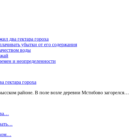
жил два гектара гороха
лачивать убытки от его содержания
ачеством воды
ожай
ремен и неопределенности
а гектара гороха
ысском районе. В поле возле деревни Мстибово загорелся…
два…
ивать…
твом…