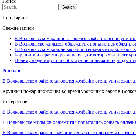
Поиск
Популярное
Свежие записи
В Волковысском районе загорелся комбайн: огонь уничто
В Волковыске жильцов общежития попытались обязать оп
В Волковысском районе выявили серьёзные проблемы с к
Бор, цинк и сера: микроэлементы, от которых зависит ур
Почему люди ищут способы лучше понимать периоды пе
Резонанс
В Волковысском районе загорелся комбайн: огонь уничтожил дв
Крупный пожар произошёл во время уборочных работ в Волков
Интересное
В Волковысском районе загорелся комбайн: огонь уничтожил 
В Волковыске жильцов общежития попытались обязать оплач
В Волковысском районе выявили серьёзные проблемы с качес