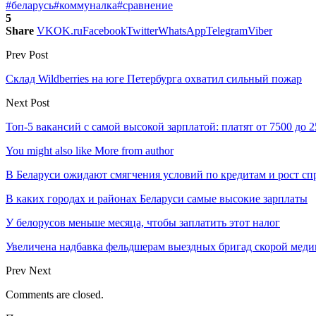
#беларусь
#коммуналка
#сравнение
5
Share
VK
OK.ru
Facebook
Twitter
WhatsApp
Telegram
Viber
Prev Post
Склад Wildberries на юге Петербурга охватил сильный пожар
Next Post
Топ-5 вакансий с самой высокой зарплатой: платят от 7500 до 
You might also like
More from author
В Беларуси ожидают смягчения условий по кредитам и рост с
В каких городах и районах Беларуси самые высокие зарплаты
У белорусов меньше месяца, чтобы заплатить этот налог
Увеличена надбавка фельдшерам выездных бригад скорой м
Prev
Next
Comments are closed.