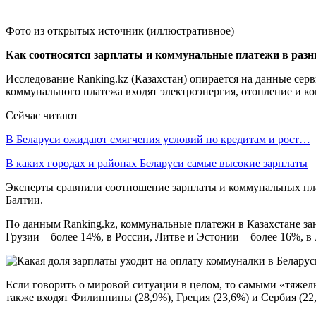
Фото из открытых источник (иллюстративное)
Как соотносятся зарплаты и коммунальные платежи в разны
Исследование Rаnking.kz (Казахстан) опирается на данные се
коммунального платежа входят электроэнергия, отопление и к
Сейчас читают
В Беларуси ожидают смягчения условий по кредитам и рост…
В каких городах и районах Беларуси самые высокие зарплаты
Эксперты сравнили соотношение зарплаты и коммунальных пла
Балтии.
По данным Rаnking.kz, коммунальные платежи в Казахстане зан
Грузии – более 14%, в России, Литве и Эстонии – более 16%, в
Если говорить о мировой ситуации в целом, то самыми «тяжел
также входят Филиппины (28,9%), Греция (23,6%) и Сербия (22