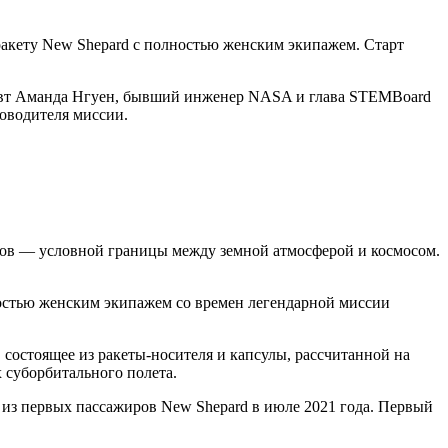
ракету New Shepard с полностью женским экипажем. Старт
онавт Аманда Нгуен, бывший инженер NASA и глава STEMBoard
ководителя миссии.
тров — условной границы между земной атмосферой и космосом.
ностью женским экипажем со времен легендарной миссии
состоящее из ракеты-носителя и капсулы, рассчитанной на
 суборбитального полета.
 из первых пассажиров New Shepard в июле 2021 года. Первый