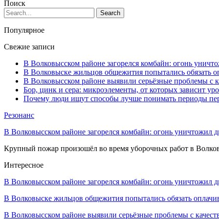
Поиск
Популярное
Свежие записи
В Волковысском районе загорелся комбайн: огонь уничто
В Волковыске жильцов общежития попытались обязать оп
В Волковысском районе выявили серьёзные проблемы с к
Бор, цинк и сера: микроэлементы, от которых зависит ур
Почему люди ищут способы лучше понимать периоды пе
Резонанс
В Волковысском районе загорелся комбайн: огонь уничтожил дв
Крупный пожар произошёл во время уборочных работ в Волков
Интересное
В Волковысском районе загорелся комбайн: огонь уничтожил 
В Волковыске жильцов общежития попытались обязать оплач
В Волковысском районе выявили серьёзные проблемы с качес