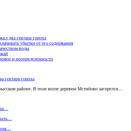
жил два гектара гороха
лачивать убытки от его содержания
ачеством воды
ожай
ремен и неопределенности
а гектара гороха
ысском районе. В поле возле деревни Мстибово загорелся…
два…
ивать…
твом…