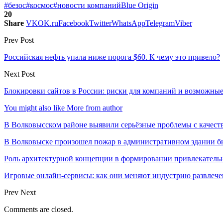
#безос
#космос
#новости компаний
Blue Origin
20
Share
VK
OK.ru
Facebook
Twitter
WhatsApp
Telegram
Viber
Prev Post
Российская нефть упала ниже порога $60. К чему это привело?
Next Post
Блокировки сайтов в России: риски для компаний и возможны
You might also like
More from author
В Волковысском районе выявили серьёзные проблемы с качест
В Волковыске произошел пожар в административном здании 
Роль архитектурной концепции в формировании привлекатель
Игровые онлайн-сервисы: как они меняют индустрию развлеч
Prev
Next
Comments are closed.