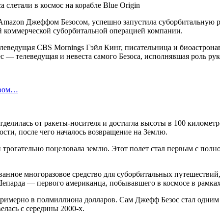
м Amazon Джеффом Безосом, успешно запустила суборбитальную 
-й коммерческой суборбитальной операцией компании.
телеведущая CBS Mornings Гэйл Кинг, писательница и биоастр
 — телеведущая и невеста самого Безоса, исполнявшая роль ру
твом…
отделилась от ракеты-носителя и достигла высоты в 100 киломе
сти, после чего началось возвращение на Землю.
 трогательно поцеловала землю. Этот полет стал первым с пол
нное многоразовое средство для суборбитальных путешествий, 
Шепарда — первого американца, побывавшего в космосе в рамках
примерно в полмиллиона долларов. Сам Джефф Безос стал одним
велась с середины 2000-х.