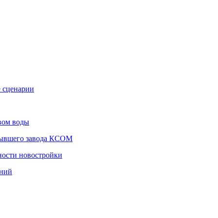
е сценарии
вом воды
бывшего завода КСОМ
ности новостройки
ений