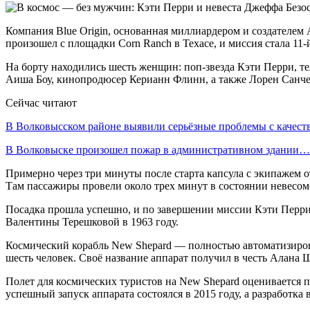
Компания Blue Origin, основанная миллиардером и создателе
произошел с площадки Corn Ranch в Техасе, и миссия стала 11
На борту находились шесть женщин: поп-звезда Кэти Перри, 
Аиша Боу, кинопродюсер Керианн Флинн, а также Лорен Санчес
Сейчас читают
В Волковысском районе выявили серьёзные проблемы с качес
В Волковыске произошел пожар в административном здании…
Примерно через три минуты после старта капсула с экипажем 
Там пассажиры провели около трех минут в состоянии невесомо
Посадка прошла успешно, и по завершении миссии Кэти Перри
Валентины Терешковой в 1963 году.
Космический корабль New Shepard — полностью автоматизирова
шесть человек. Своё название аппарат получил в честь Алана 
Полет для космических туристов на New Shepard оценивается 
успешный запуск аппарата состоялся в 2015 году, а разработка 