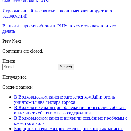
бывшего завода КСОМ
Игровые онлайн-сервисы: как они меняют индустрию
развлечений
Ваш сайт просит обновить PHP: почему это важно и что
делать
Prev
Next
Comments are closed.
Поиск
Популярное
Свежие записи
В Волковысском районе загорелся комбайн: огонь
уничтожил два гектара гороха
В Волковыске жильцов общежития попытались обязать
оплачивать убытки от его содержания
В Волковысском районе выявили серьёзные проблемы с
качеством воды
Бор, цинк и сера: микроэлементы, от которых зависит