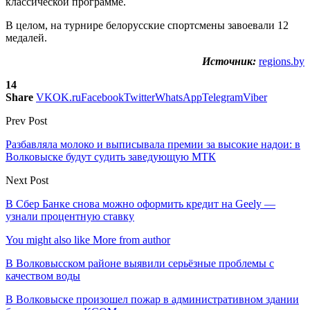
классической программе.
В целом, на турнире белорусские спортсмены завоевали 12
медалей.
Источник:
regions.by
14
Share
VK
OK.ru
Facebook
Twitter
WhatsApp
Telegram
Viber
Prev Post
Разбавляла молоко и выписывала премии за высокие надои: в
Волковыске будут судить заведующую МТК
Next Post
В Сбер Банке снова можно оформить кредит на Geely —
узнали процентную ставку
You might also like
More from author
В Волковысском районе выявили серьёзные проблемы с
качеством воды
В Волковыске произошел пожар в административном здании