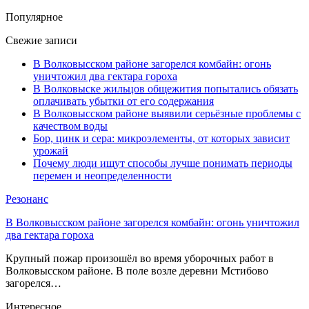
Популярное
Свежие записи
В Волковысском районе загорелся комбайн: огонь
уничтожил два гектара гороха
В Волковыске жильцов общежития попытались обязать
оплачивать убытки от его содержания
В Волковысском районе выявили серьёзные проблемы с
качеством воды
Бор, цинк и сера: микроэлементы, от которых зависит
урожай
Почему люди ищут способы лучше понимать периоды
перемен и неопределенности
Резонанс
В Волковысском районе загорелся комбайн: огонь уничтожил
два гектара гороха
Крупный пожар произошёл во время уборочных работ в
Волковысском районе. В поле возле деревни Мстибово
загорелся…
Интересное