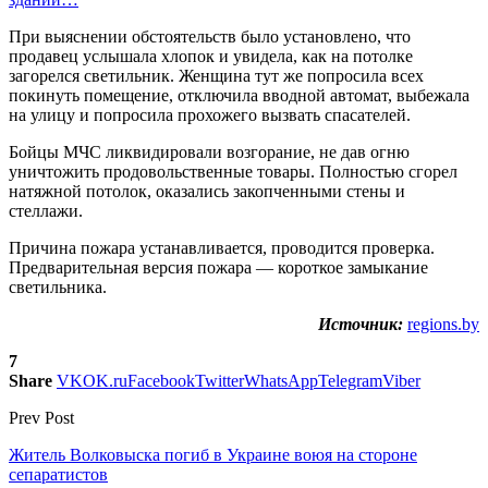
При выяснении обстоятельств было установлено, что
продавец услышала хлопок и увидела, как на потолке
загорелся светильник. Женщина тут же попросила всех
покинуть помещение, отключила вводной автомат, выбежала
на улицу и попросила прохожего вызвать спасателей.
Бойцы МЧС ликвидировали возгорание, не дав огню
уничтожить продовольственные товары. Полностью сгорел
натяжной потолок, оказались закопченными стены и
стеллажи.
Причина пожара устанавливается, проводится проверка.
Предварительная версия пожара — короткое замыкание
светильника.
Источник:
regions.by
7
Share
VK
OK.ru
Facebook
Twitter
WhatsApp
Telegram
Viber
Prev Post
Житель Волковыска погиб в Украине воюя на стороне
сепаратистов