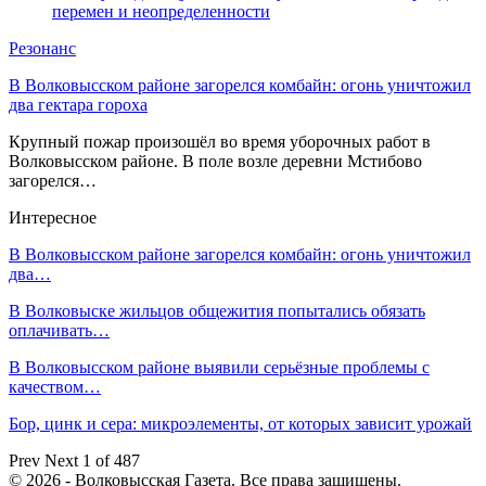
перемен и неопределенности
Резонанс
В Волковысском районе загорелся комбайн: огонь уничтожил
два гектара гороха
Крупный пожар произошёл во время уборочных работ в
Волковысском районе. В поле возле деревни Мстибово
загорелся…
Интересное
В Волковысском районе загорелся комбайн: огонь уничтожил
два…
В Волковыске жильцов общежития попытались обязать
оплачивать…
В Волковысском районе выявили серьёзные проблемы с
качеством…
Бор, цинк и сера: микроэлементы, от которых зависит урожай
Prev
Next
1 of 487
© 2026 - Волковысская Газета. Все права защищены.