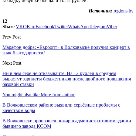
закладку девушке обещали 10-12 рублей.
Источник:
regions.by
12
Share
VK
OK.ru
Facebook
Twitter
WhatsApp
Telegram
Viber
Prev Post
Марафон добра: «Евроопт» в Волковыске получил концерт в
знак благодарности!
Next Post
Ни в чем себе не отказывайте: На 12 рублей в среднем
вырастут зарплаты бюджетников после двойного повышения
базовой ставки
You might also like
More from author
В Волковысском районе выявили серьёзные проблемы с
качеством воды
В Волковыске произошел пожар в административном здании
бывшего завода КСОМ